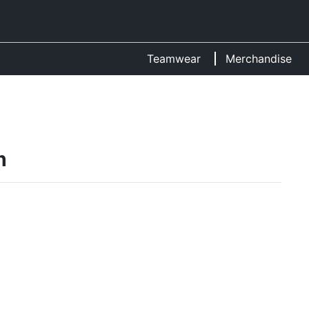
Teamwear
Merchandise
n